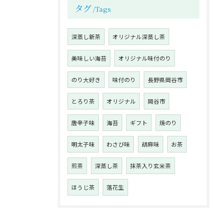
タグ
Tags
深蒸し新茶
オリジナル深蒸し茶
美味しい海苔
オリジナル味付のり
のり大好き
味付のり
長野県岡谷市
とろり茶
オリジナル
岡谷市
唐辛子味
海苔
ギフト
焼のり
明太子味
わさび味
胡麻味
お茶
煎茶
深蒸し茶
抹茶入り玄米茶
ほうじ茶
落花生
お問い合わせはこちら