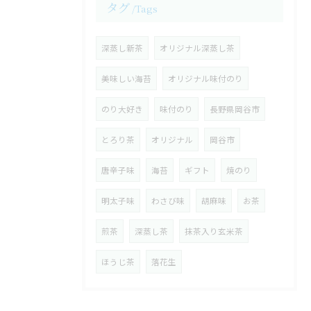
タグ
Tags
深蒸し新茶
オリジナル深蒸し茶
美味しい海苔
オリジナル味付のり
のり大好き
味付のり
長野県岡谷市
とろり茶
オリジナル
岡谷市
唐辛子味
海苔
ギフト
焼のり
明太子味
わさび味
胡麻味
お茶
煎茶
深蒸し茶
抹茶入り玄米茶
ほうじ茶
落花生