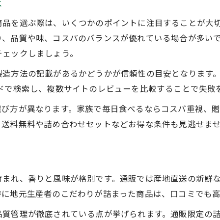
は
産地や製法にこだわる通販活用法
商品を選ぶ際は、いくつかのポイントに注目することが大
通販ランキングで香り良い海苔を探す
り、品質や味、コスパのバランスが優れている場合が多い
美味しい海苔通販を探すなら口コミで決定
チェックしましょう。
海苔通販の口コミ活用法を徹底解説
製造方法の記載があるかどうかが信頼性の目安となります。
美味しい海苔の口コミランキング参考術
ドで検索し、複数サイトのレビューを比較することで失敗
長野県産海苔通販のレビューの見方
選び方が異なります。家族で毎日食べるならコスパ重視、
楽天海苔口コミで失敗しない選び方
、送料無料や詰め合わせセットなどお得な条件も見逃せま
高評価の海苔通販を見極めるポイント
高級海苔の通販選びに失敗しない方法
高級海苔通販で重視すべき品質とは
育まれ、香りと風味が格別です。通販では産地直送の新鮮
通販で高級海苔を選ぶ際の注意点
特に地元生産者のこだわりが詰まった商品は、口コミでも
ランキングで人気の高級海苔選び方
品質管理が徹底されている点が挙げられます。通販限定の
通販ならではの高級海苔比較術