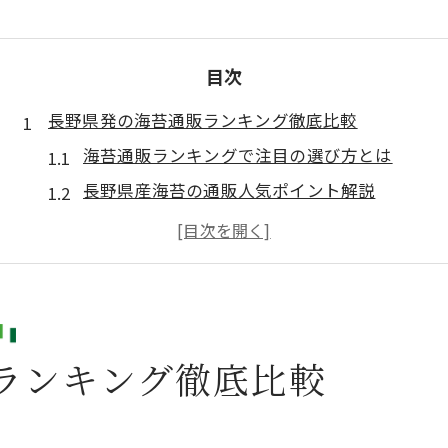
目次
長野県発の海苔通販ランキング徹底比較
海苔通販ランキングで注目の選び方とは
長野県産海苔の通販人気ポイント解説
美味しい海苔通販ランキング活用術
高級海苔と訳あり海苔の比較ポイント
通販で評価の高い長野県産海苔の特徴
香り豊かな海苔を通販で選ぶ極意とは
ランキング徹底比較
海苔通販で香りを最大限楽しむコツ
長野県産海苔の風味を見極める方法
本当に美味しい海苔通販の選び方