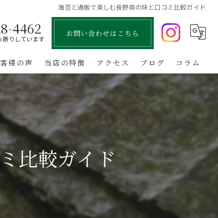
海苔と通販で楽しむ長野県の味と口コミ比較ガイド
28-4462
お問い合わせはこちら
お断りしています
お客様の声
当店の特徴
アクセス
ブログ
コラム
国産
お中元
お歳暮
ミ比較ガイド
お取り寄せ
業務用