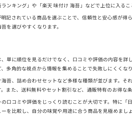
ランキング」や「楽天 味付け 海苔」などで上位に入る
海苔通販で損しない高級海苔の選定
が明記されている商品を選ぶことで、信頼性と安心感が得
海苔通販ランキングで分かる長野県産の魅力
海苔を選びやすくなります。
海苔通販ランキングから読み解く魅力
長野県産海苔の人気が上がる理由
ランキング入り海苔通販の味と特徴
は、単に順位を見るだけでなく、口コミや評価の内容を詳
長野県産海苔の通販利用者の評判
ど、多角的な視点から情報を集めることで失敗しにくくな
海苔通販で選ばれる長野産の秘密
お問い合わせはこちら
お問い合わせはこちら
け海苔、詰め合わせセットなど多様な種類が並びます。そ
お取り寄せ海苔のギフト対応が人気の理由
す。また、送料無料やセット割引など、通販特有のお得な
海苔通販ギフトが選ばれる納得の理由
長野県産海苔を贈る通販活用法
ーの口コミや評価をじっくり読むことが大切です。特に「
ューを比較し、自分の味覚や用途に合う商品を見極めまし
ギフト対応海苔通販のメリット解説
美味しい海苔通販ギフトの選び方