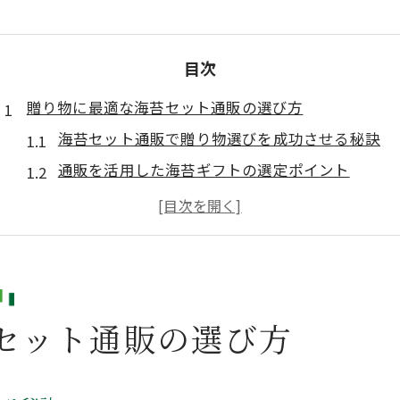
目次
贈り物に最適な海苔セット通販の選び方
海苔セット通販で贈り物選びを成功させる秘訣
通販を活用した海苔ギフトの選定ポイント
人気の海苔セットを通販で比較するコツ
通販で選ぶおしゃれな海苔ギフトの魅力
海苔セット通販で失礼のない贈答を実現
健康を意識した海苔セット通販活用法
セット通販の選び方
健康志向に応える海苔セット通販の選び方
家族の健康を支える海苔通販の活用術
海苔セット通販で手軽に栄養を摂る方法