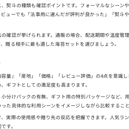
ス、熨斗の種類も確認ポイントです。フォーマルなシーン
海苔通販ギフトの選び方と喜ばれる演出
レビューでも「法事用に選んだが評判が良かった」「熨斗
通販の海苔セットで健康と美味しさを両立
海苔セット通販で美味しさと健康を堪能する方法
法の確認が挙げられます。通販の場合、配送期間や温度管
健康志向に応える通販海苔セットの魅力
で、贈る相手に最も適した海苔セットを選びましょう。
通販で選ぶ海苔セットの味と栄養のこだわり
海苔セット通販で日々の食卓を彩るポイント
ツ
美味しい海苔通販セットの選び方と使い方
内容量」「産地」「価格」「レビュー評価」の4点を意識し
お問い合わせはこちら
お問い合わせはこちら
失礼のない海苔ギフト選びのポイント
め、ギフトとしての満足度も高まります。
海苔セット通販で失礼のないギフト手配を
、小分けパックの有無、ギフト用の特別パッケージなど、
贈り物に最適な海苔通販ギフトのポイント
いった具体的な利用シーンをイメージしながら比較するこ
通販海苔セットで気を付けたい選び方
で、実際の使用感や贈り先の反応を把握できます。人気ラ
海苔通販ギフトで押さえたいマナーの基本
切です。