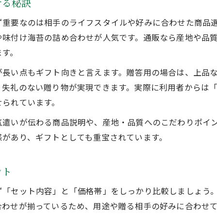
せる秘訣
通販海苔セットの健康メリットと選び方
ず重要なのは相手のライフスタイルや好みに合わせた商品
健康を考えた贈り物に海苔通販がおすすめ
や味付け海苔の詰め合わせが人気です。通販なら産地や品
ギフトマナーを守る海苔セット通販特集
ます。
海苔セット通販で守る贈答マナーの基本
が長い点もギフト向きと言えます。贈答用の場合は、上品
通販で贈る海苔ギフトのマナーと注意点
、失礼のない贈り物が実現できます。実際に利用者からは
海苔セット通販を活かした失礼のない贈り方
せられています。
大切な方へ失礼のない海苔通販ギフト選び
気遣いが伝わる商品説明や、産地・品質へのこだわりポイ
海苔通販ギフトで好印象を与える包装術
感があり、ギフトとしても重宝されています。
海苔通販で叶える喜ばれる贈答の秘訣
海苔通販で相手が喜ぶギフト選びのコツ
ント
人気の海苔セット通販で贈る喜ばれる理由
ず「セット内容」と「価格帯」をしっかり比較しましょう
海苔セット通販が贈答に最適な理由を解説
合わせが揃っているため、用途や贈る相手の好みに合わせ
通販の海苔ギフトで心を伝える方法