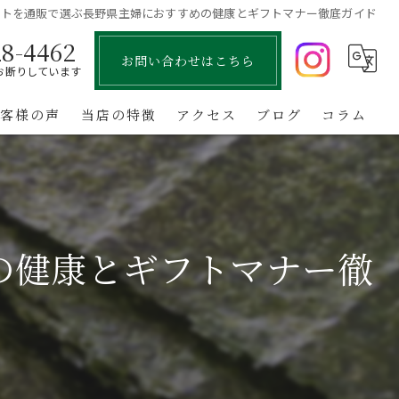
ットを通販で選ぶ長野県主婦におすすめの健康とギフトマナー徹底ガイド
28-4462
お問い合わせはこちら
お断りしています
お客様の声
当店の特徴
アクセス
ブログ
コラム
国産
お中元
の健康とギフトマナー徹
お歳暮
お取り寄せ
業務用