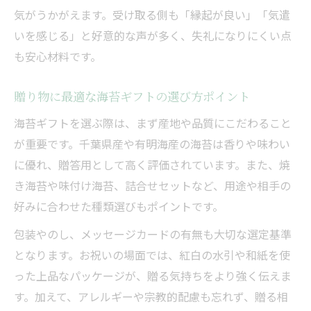
ア
気がうかがえます。受け取る側も「縁起が良い」「気遣
海苔ギフトを選ぶ際のマナーや意味を解説
いを感じる」と好意的な声が多く、失礼になりにくい点
も安心材料です。
海苔ギフトの贈り物マナーと注意点まとめ
お祝いに海苔ギフトを選ぶ意味を知ろう
贈り物に最適な海苔ギフトの選び方ポイント
失礼にならない海苔ギフトの選び方ポイン
海苔ギフトを選ぶ際は、まず産地や品質にこだわること
ト
が重要です。千葉県産や有明海産の海苔は香りや味わい
海苔ギフトが持つ縁起や由来も理解しよう
に優れ、贈答用として高く評価されています。また、焼
海苔ギフトをお祝いに贈る際の基本マナー
き海苔や味付け海苔、詰合せセットなど、用途や相手の
海苔の贈り物は本当に失礼にならない？
好みに合わせた種類選びもポイントです。
海苔ギフトがお祝いで失礼とならない理由
包装やのし、メッセージカードの有無も大切な選定基準
贈り物で海苔ギフトを選ぶ安心ポイント
となります。お祝いの場面では、紅白の水引や和紙を使
お祝いの贈答品に海苔ギフトは適切か解説
った上品なパッケージが、贈る気持ちをより強く伝えま
海苔ギフトの評判や口コミで安心感を確認
す。加えて、アレルギーや宗教的配慮も忘れず、贈る相