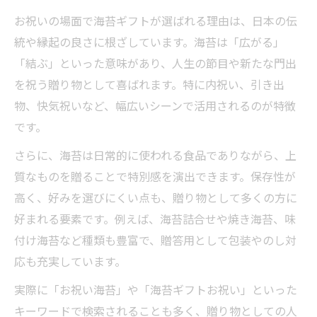
お祝いシーン別・海苔ギフト活用のコツ
お祝いの場面で海苔ギフトが選ばれる理由は、日本の伝
海苔ギフトで感謝の気持ちを丁寧に伝える
統や縁起の良さに根ざしています。海苔は「広がる」
方法
「結ぶ」といった意味があり、人生の節目や新たな門出
相手に喜ばれる海苔ギフトの渡し方実践例
を祝う贈り物として喜ばれます。特に内祝い、引き出
海苔ギフトと手書きメッセージの合わせ技
物、快気祝いなど、幅広いシーンで活用されるのが特徴
高級感漂う海苔ギフトで祝福を届ける方法
です。
高級海苔ギフトの選び方で差がつく理由
さらに、海苔は日常的に使われる食品でありながら、上
お祝いにふさわしい高級感ある海苔ギフト
質なものを贈ることで特別感を演出できます。保存性が
特集
高く、好みを選びにくい点も、贈り物として多くの方に
高級海苔ギフトがお祝いに人気の秘密を解
好まれる要素です。例えば、海苔詰合せや焼き海苔、味
明
付け海苔など種類も豊富で、贈答用として包装やのし対
上質な海苔ギフトで贈るワンランク上の祝
応も充実しています。
福
実際に「お祝い海苔」や「海苔ギフトお祝い」といった
高級感を演出する海苔ギフトの包装アイデ
キーワードで検索されることも多く、贈り物としての人