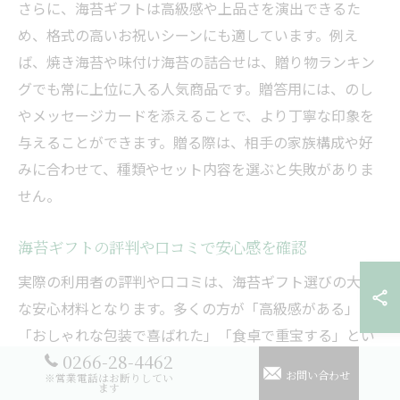
さらに、海苔ギフトは高級感や上品さを演出できるた
め、格式の高いお祝いシーンにも適しています。例え
ば、焼き海苔や味付け海苔の詰合せは、贈り物ランキン
グでも常に上位に入る人気商品です。贈答用には、のし
やメッセージカードを添えることで、より丁寧な印象を
与えることができます。贈る際は、相手の家族構成や好
みに合わせて、種類やセット内容を選ぶと失敗がありま
せん。
海苔ギフトの評判や口コミで安心感を確認
実際の利用者の評判や口コミは、海苔ギフト選びの大き
な安心材料となります。多くの方が「高級感がある」
「おしゃれな包装で喜ばれた」「食卓で重宝する」とい
0266-28-4462
った好意的な感想を寄せています。特に山本海苔や有明
お問い合わせ
※営業電話はお断りしてい
海の海苔ギフトは、贈答用としての満足度が高いことで
ます