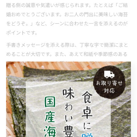
贈る側の誠意や気遣いが感じられます。たとえば「ご結
婚おめでとうございます。お二人の門出に美味しい海苔
をどうぞ。」など、シーンに合わせた一言を添えるのが
ポイントです。
手書きメッセージを添える際は、丁寧な字で簡潔にまと
めることが大切です。また、あえて和紙や季節感のある
便せんを使うことで、上質なギフトの印象をさらに高め
られます。相手の心に残る贈り物にするため、ぜひ手書
きメッセージのひと工夫を取り入れてみてください。
高級感漂う海苔ギフトで祝福を
届ける方法