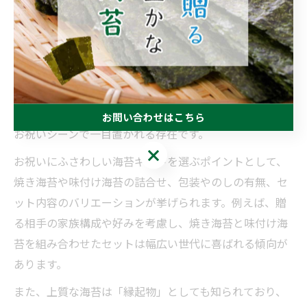
高級海苔ギフトの選び方で差がつく理由
高級海苔ギフトを選ぶ際には、品質や産地、詰合せ内容
など、細かなポイントにこだわることで贈り物としての
印象が大きく変わります。特に千葉県や有明海などの産
地は、海苔そのものの味や香りの違いを楽しめるため、
お問い合わせはこちら
お祝いシーンで一目置かれる存在です。
お問い合わせはこちら
お祝いにふさわしい海苔ギフトを選ぶポイントとして、
焼き海苔や味付け海苔の詰合せ、包装やのしの有無、セ
ット内容のバリエーションが挙げられます。例えば、贈
る相手の家族構成や好みを考慮し、焼き海苔と味付け海
苔を組み合わせたセットは幅広い世代に喜ばれる傾向が
あります。
また、上質な海苔は「縁起物」としても知られており、