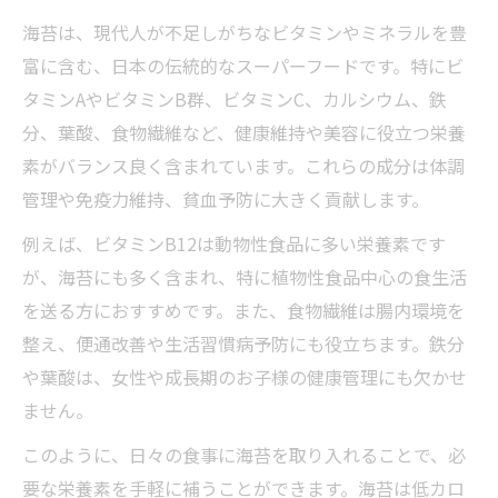
説
海苔は、現代人が不足しがちなビタミンやミネラルを豊
海苔の栄養価で疲れにくい体を目指す方法
富に含む、日本の伝統的なスーパーフードです。特にビ
焼き海苔と味付けの栄養成分比較
タミンAやビタミンB群、ビタミンC、カルシウム、鉄
焼き海苔と味付け海苔のおすすめ栄養比較
分、葉酸、食物繊維など、健康維持や美容に役立つ栄養
素がバランス良く含まれています。これらの成分は体調
海苔 栄養価は加工でどう変わるのか解説
管理や免疫力維持、貧血予防に大きく貢献します。
焼き海苔の栄養成分とおすすめポイント
味付け海苔を選ぶ際の栄養価の見極め方
例えば、ビタミンB12は動物性食品に多い栄養素です
が、海苔にも多く含まれ、特に植物性食品中心の食生活
焼き海苔で健康維持するおすすめ活用法
を送る方におすすめです。また、食物繊維は腸内環境を
海苔のおすすめ摂り方と効果的な食べ方
整え、便通改善や生活習慣病予防にも役立ちます。鉄分
海苔のおすすめ摂り方で栄養価を最大限に
や葉酸は、女性や成長期のお子様の健康管理にも欠かせ
毎日の食事に海苔を取り入れる簡単なコツ
ません。
栄養価を保つ効果的な海苔の食べ方とは
このように、日々の食事に海苔を取り入れることで、必
海苔 栄養価を活かすおすすめレシピ紹介
要な栄養素を手軽に補うことができます。海苔は低カロ