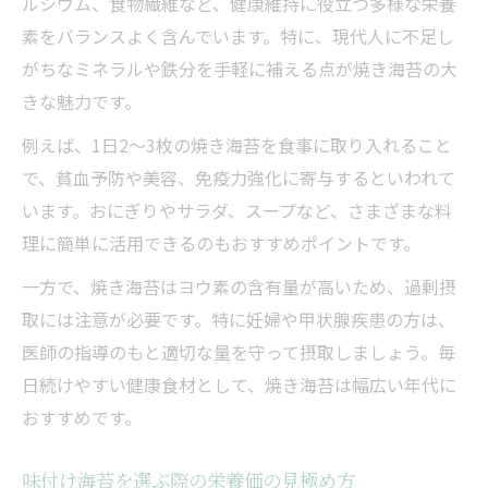
ルシウム、食物繊維など、健康維持に役立つ多様な栄養
素をバランスよく含んでいます。特に、現代人に不足し
がちなミネラルや鉄分を手軽に補える点が焼き海苔の大
きな魅力です。
例えば、1日2〜3枚の焼き海苔を食事に取り入れること
で、貧血予防や美容、免疫力強化に寄与するといわれて
います。おにぎりやサラダ、スープなど、さまざまな料
理に簡単に活用できるのもおすすめポイントです。
一方で、焼き海苔はヨウ素の含有量が高いため、過剰摂
取には注意が必要です。特に妊婦や甲状腺疾患の方は、
医師の指導のもと適切な量を守って摂取しましょう。毎
日続けやすい健康食材として、焼き海苔は幅広い年代に
おすすめです。
味付け海苔を選ぶ際の栄養価の見極め方