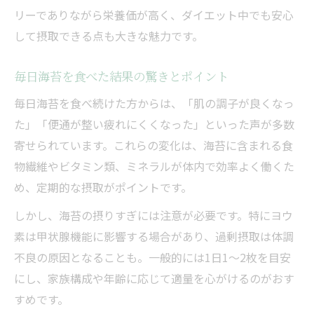
海苔のおすすめタイミングと健康サポート
リーでありながら栄養価が高く、ダイエット中でも安心
毎日海苔を食べた結果と健康への影響
して摂取できる点も大きな魅力です。
毎日海苔を食べたおすすめ効果の実感ポイ
ント
毎日海苔を食べた結果の驚きとポイント
海苔 栄養価で実現する便秘解消と美肌維持
毎日海苔を食べ続けた方からは、「肌の調子が良くなっ
継続摂取でわかる海苔の健康効果と注意点
た」「便通が整い疲れにくくなった」といった声が多数
寄せられています。これらの変化は、海苔に含まれる食
食べ過ぎリスクと適切な海苔のおすすめ量
物繊維やビタミン類、ミネラルが体内で効率よく働くた
健康への影響を考えた海苔の摂り方を解説
め、定期的な摂取がポイントです。
栄養成分表から読み解く海苔の効能
しかし、海苔の摂りすぎには注意が必要です。特にヨウ
海苔の栄養成分表でわかるおすすめの効能
素は甲状腺機能に影響する場合があり、過剰摂取は体調
葉酸や鉄分など注目成分と海苔おすすめ法
不良の原因となることも。一般的には1日1〜2枚を目安
栄養バランスに優れた海苔の活用ポイント
にし、家族構成や年齢に応じて適量を心がけるのがおす
海苔 栄養価の見方とおすすめ摂取基準
すめです。
海苔の効能を高める食べ方と注意点まとめ