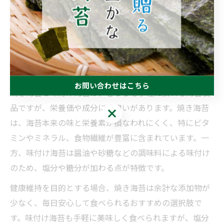
焼き海苔と味付けの栄養成分比
較
焼き海苔と味付け海苔のおすすめ栄養比較
お問い合わせはこちら
焼き海苔と味付け海苔は、どちらも手軽に摂れる海苔製
品ですが、栄養価や成分には違いがあります。焼き海苔
お問い合わせはこちら
は、海苔本来の味と栄養素が損なわれにくく、特にビタ
ミンやミネラル、食物繊維が豊富に含まれています。一
方、味付け海苔は醤油や砂糖などの調味料による味付け
のため、塩分や糖分が加わる点が特徴です。
健康維持を目的とする場合、焼き海苔は余計な添加物が
少なく、毎日安心して食べられるおすすめの選択肢で
す。味付け海苔も手軽に美味しく食べられますが、塩分