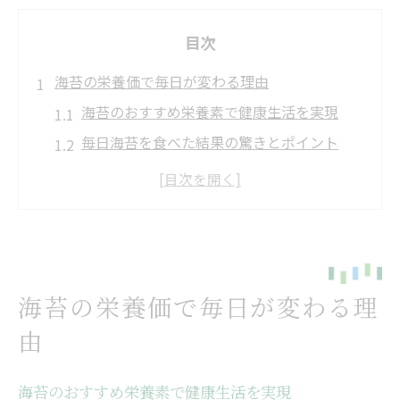
目次
海苔の栄養価で毎日が変わる理由
海苔のおすすめ栄養素で健康生活を実現
毎日海苔を食べた結果の驚きとポイント
海苔の栄養成分が体調維持に役立つ理由
海苔 栄養価の魅力とおすすめ摂取法とは
焼き海苔の栄養効能で家族の健康サポート
ビタミン豊富な海苔は本当に体にいい？
海苔のビタミンでおすすめ健康対策を紹介
海苔の栄養価で毎日が変わる理
海苔 栄養価とビタミン群の働きを徹底解説
由
海苔おすすめの理由は豊富な栄養素にあり
ビタミンB12など海苔の注目ポイントを解
海苔のおすすめ栄養素で健康生活を実現