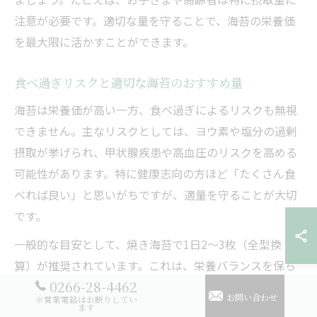
注意が必要です。適切な量を守ることで、海苔の栄養価
を最大限に活かすことができます。
食べ過ぎリスクと適切な海苔のおすすめ量
海苔は栄養価が高い一方、食べ過ぎによるリスクも無視
できません。主なリスクとしては、ヨウ素や塩分の過剰
摂取が挙げられ、甲状腺疾患や高血圧のリスクを高める
可能性があります。特に健康志向の方ほど「たくさん食
べれば良い」と思いがちですが、適量を守ることが大切
です。
一般的な目安として、焼き海苔で1日2～3枚（全型換
算）が推奨されています。これは、栄養バランスを保ち
0266-28-4462
つつリスクを避けるための量です。体質や年齢によって
お問い合わせ
※営業電話はお断りしてい
も適量は異なるため、体調や家族構成に合わせて調整し
ます