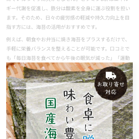
ギー代謝を促進し、鉄分は酸素を全身に運ぶ役割を担い
ます。そのため、日々の疲労感の軽減や持久力向上を目
指す方には、海苔の活用がおすすめです。
例えば、朝食やお弁当に焼き海苔をプラスするだけで、
手軽に栄養バランスを整えることが可能です。口コミで
も「毎日海苔を食べてから午後の眠気が減った」「運動
後の疲労回復に役立っている」といった実感の声が多く
あります。
ただし、海苔だけに頼るのではなく、野菜やたんぱく質
など他の食品と組み合わせて食事全体のバランスを意識
することが重要です。特に食べ過ぎには注意し、1日5～
10枚程度を目安に摂取するのが安心です。