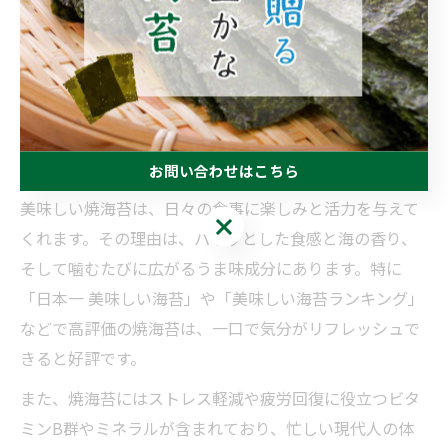
合は、フライパンや電子レンジで軽く炙るとパリッとし
た食感が戻ります。焼海苔の美味しさや栄養を日々の食
事で最大限に活かすために、ぜひさまざまな料理に取り
入れてみてください。
美味しい焼海苔が日々の活力になる理由
お問い合わせはこちら
美味しい焼海苔は、日々の食事に楽しみと活力を与えて
お問い合わせはこちら
くれます。その理由は、パリッとした食感と海の香り、
そして噛むたびに広がるうま味成分にあります。特に
「日本一 美味しい海苔」や「美味しい海苔ランキング」
などで高評価の焼海苔は、一口で気分がリフレッシュで
きると好評です。
また、焼海苔にはストレス軽減や疲労回復に役立つビタ
ミンB群やミネラルが含まれており、忙しい現代人の体