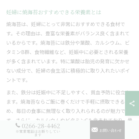
妊婦に焼海苔おすすめできる栄養素とは
焼海苔は、妊婦にとって非常におすすめできる食材で
す。その理由は、豊富な栄養素がバランス良く含まれて
いるからです。焼海苔には鉄分や葉酸、カルシウム、ビ
タミンB群、食物繊維など、妊娠中に必要とされる栄養
が多く含まれています。特に葉酸は胎児の発育に欠かせ
ない成分で、妊婦の食生活に積極的に取り入れたいポイ
ントです。
また、鉄分は妊娠中に不足しやすく、貧血予防に役立ち
ます。焼海苔ならご飯に巻くだけで手軽に摂取できるた
め、毎日の食事に無理なく取り入れられるのが魅力で
す。さらに、カルシウムやビタミンCも含まれており、骨
0266-28-4462
や歯の形成サポートや免疫力アップにも一役買っていま
お問い合わせ
※営業電話はお断りしてい
ます
す。