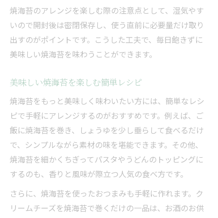
美味しい焼海苔の腸活・生活習慣病予防
焼海苔のアレンジを楽しむ際の注意点として、湿気やす
焼海苔おすすめで続ける美肌・美髪習慣
いので開封後は密閉保存し、使う直前に必要量だけ取り
妊婦にも安心な焼海苔おすすめポイント
出すのがポイントです。こうした工夫で、毎日飽きずに
妊婦に焼海苔おすすめできる栄養素とは
美味しい焼海苔を味わうことができます。
美味しい焼海苔で貧血予防と胎児サポート
美味しい焼海苔を楽しむ簡単レシピ
焼海苔おすすめの安全な摂取量と注意点
焼海苔をもっと美味しく味わいたい方には、簡単なレシ
妊婦に嬉しい美味しい焼海苔の健康効果
ピで手軽にアレンジするのがおすすめです。例えば、ご
焼海苔おすすめで毎日の食生活を豊かに
飯に焼海苔を巻き、しょうゆを少し垂らして食べるだけ
高い焼海苔と安い焼海苔違いに注目して
で、シンプルながら素材の味を堪能できます。その他、
焼海苔おすすめに迷う高級品とお手頃品の
焼海苔を細かくちぎってパスタやうどんのトッピングに
差
するのも、香りと風味が際立つ人気の食べ方です。
美味しい焼海苔の選び方と品質の見極め方
さらに、焼海苔を使ったおつまみも手軽に作れます。ク
焼海苔おすすめは価格でどう変わるのか
リームチーズを焼海苔で巻くだけの一品は、お酒のお供
高い焼海苔と安い焼海苔の味や食感の違い