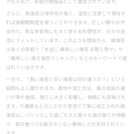
グも人気で、家庭の常備品として重宝されています。
さらに、焼海苔は保存性が高く、湿気に注意して保存す
れば長期間鮮度を保つことができます。忙しい朝やお弁
当作り、急な来客時にもすぐ使える利便性が、日々の生
活にフィットしています。このような理由から、焼海苔
は多くの家庭で「本当に 美味しい海苔 お取り寄せ」や
「美味しい 焼き海苔ランキング」などのキーワードで選
ばれているのです。
一方で、「高い海苔と安い海苔は何が違うの？」という
疑問もよく聞かれます。産地や加工方法、焼き加減の違
いが味や食感、香りに大きく影響し、価格にも反映され
ます。千葉県などのこだわり産地で丁寧に加工された焼
海苔は、パリッとした歯ごたえと豊かな海の香りが特徴
で、毎日食べても飽きのこない美味しさが支持されてい
ます。