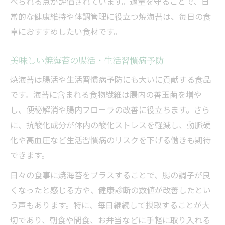
べられる点が評価されています。適量を守ることで、日
常的な健康維持や体調管理に役立つ焼海苔は、毎日の食
卓におすすめしたい食材です。
美味しい焼海苔の腸活・生活習慣病予防
焼海苔は腸活や生活習慣病予防にも大いに貢献する食品
です。海苔に含まれる食物繊維は腸内の善玉菌を増や
し、便秘解消や腸内フローラの改善に役立ちます。さら
に、抗酸化成分が体内の酸化ストレスを軽減し、動脈硬
化や高血圧など生活習慣病のリスクを下げる働きも期待
できます。
日々の食事に焼海苔をプラスすることで、腸の調子が良
くなったと感じる方や、健康診断の数値が改善したとい
う声もあります。特に、毎日継続して摂取することが大
切であり、朝食や間食、お弁当などに手軽に取り入れる