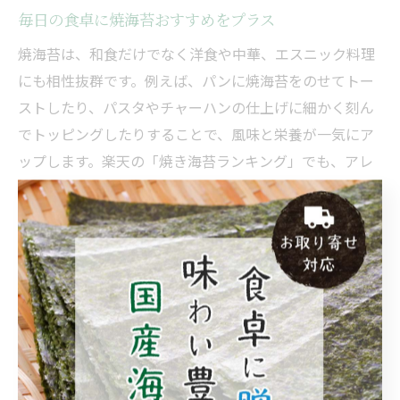
毎日の食卓に焼海苔おすすめをプラス
焼海苔は、和食だけでなく洋食や中華、エスニック料理
にも相性抜群です。例えば、パンに焼海苔をのせてトー
ストしたり、パスタやチャーハンの仕上げに細かく刻ん
でトッピングしたりすることで、風味と栄養が一気にア
ップします。楽天の「焼き海苔ランキング」でも、アレ
ンジレシピが多数紹介されています。
また、焼海苔を使ったおにぎりや手巻き寿司は、子ども
から大人まで人気の定番メニューです。家族や友人と一
緒に作ることで、食卓がさらに楽しくなります。忙しい
朝でも、焼海苔を一枚添えるだけで、手軽に栄養補給と
味の変化を楽しめるのが魅力です。
焼海苔を毎日の食卓にプラスする際は、湿気を避けて密
閉容器で保存することが大切です。しけってしまった場