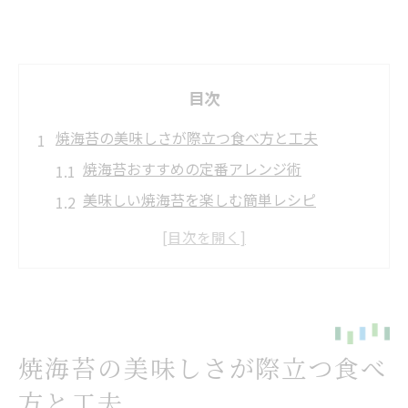
目次
焼海苔の美味しさが際立つ食べ方と工夫
焼海苔おすすめの定番アレンジ術
美味しい焼海苔を楽しむ簡単レシピ
香ばしさ引き立つ焼海苔おすすめ活用法
毎日食べたい焼海苔おすすめの魅力
美味しい焼海苔の食べ方で健康サポート
毎日味わう焼海苔おすすめの理由とは
焼海苔おすすめが毎日選ばれる理由解説
焼海苔の美味しさが際立つ食べ
美味しい焼海苔で続けやすい健康習慣
方と工夫