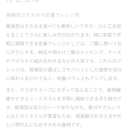
焼海苔おすすめの栄養バランスに注目
毎日の食卓に焼海苔おすすめをプラス
焼海苔おすすめの定番アレンジ術
美味しい焼海苔が日々の活力になる理由
焼海苔はそのまま食べても美味しいですが、ひと工夫加
香ばしさ引き出す焼海苔活用術を公開
えることでさらに楽しみ方が広がります。特に家庭で手
焼海苔おすすめの香ばしさ活用ポイント
軽に実践できる定番アレンジとしては、ご飯に巻いてお
にぎりにする、納豆や卵かけご飯のトッピング、チーズ
美味しい焼海苔を最大限に味わう方法
やアボカドと組み合わせるなどが人気です。これらのア
焼海苔おすすめの食感を活かすコツ
レンジは、焼海苔の香ばしさやパリッとした食感を存分
香ばしい焼海苔で料理を格上げする技
に味わえるだけでなく、栄養バランスもアップします。
焼海苔おすすめで広がる食卓の楽しみ
また、サラダやスープにちぎって加えることで、食物繊
美味しい焼海苔なら健康への効果実感へ
維やビタミン・ミネラルを手軽に補給できる点も魅力で
焼海苔おすすめが健康維持に役立つ理由
す。焼海苔は低カロリーでありながら、鉄分やカルシウ
美味しい焼海苔の栄養と美容サポート効果
ムなどのミネラルが豊富なため、成長期のお子さまや忙
焼海苔おすすめが毎日に与える健康変化
しい現代人にもおすすめの食材です。