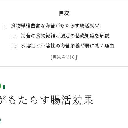
目次
食物繊維豊富な海苔がもたらす腸活効果
海苔の食物繊維と腸活の基礎知識を解説
水溶性と不溶性の海苔栄養が腸に効く理由
海苔を毎日食べた結果と腸内環境の変化
海苔の栄養が便秘改善に果たす役割とは
海苔食物繊維と腸内フローラの関係性を探る
水溶性と不溶性の海苔栄養で整える腸内環境
がもたらす腸活効果
海苔の水溶性食物繊維が善玉菌を増やす仕組み
不溶性食物繊維が腸の動きを助ける海苔栄養
海苔の栄養で腸内バランスを保つ食べ方とは
説
水溶性・不溶性海苔食物繊維の最適な摂取法