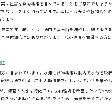
実は豊富な食物繊維を含んでいることをご存知でしょうか。海
腸内環境を整える海苔の栄養の実力とは
方をバランスよく持っています。現代人は野菜や穀物など
便秘解消サポートに役立つ海苔の力とは
補えます。
海苔の食物繊維が便秘解消に効果的な理由
な要素です。腸活とは、腸内の善玉菌を増やし、腸の働き
海苔栄養で実感できる便通改善のポイント
善や体調管理にもつながります。腸の健康を意識する方に
便秘対策におすすめの海苔の食べ方と頻度
海苔の栄養が便の状態に与える影響とは
毎日の海苔摂取で感じる便秘解消の変化
理由
海苔の食物繊維を毎日の栄養補給に生かす方法
両方が含まれています。水溶性食物繊維は腸内で水分を吸
海苔の食物繊維を効率よく摂取するコツ
物繊維は腸を刺激してぜん動運動を促し、便のかさを増や
栄養バランスを考えた海苔の取り入れ方
とが、海苔の大きな特徴です。腸内環境を改善したい方や便
海苔の栄養で普段の食事を手軽に腸活化
べ過ぎるとお腹が張る場合もあるため、適量を守ることが
毎日続ける海苔食物繊維の賢い補給習慣
海苔の栄養補給を家族で実践するポイント