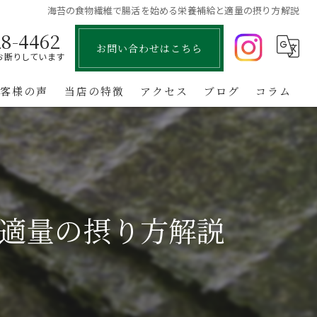
海苔の食物繊維で腸活を始める栄養補給と適量の摂り方解説
28-4462
お問い合わせはこちら
お断りしています
お客様の声
当店の特徴
アクセス
ブログ
コラム
国産
お中元
お歳暮
適量の摂り方解説
お取り寄せ
業務用