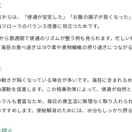
化
バランス良く摂る海苔の栄養と適量の目安
方からは、「便通が安定した」「お腹の調子が良くなった
海苔の食物繊維と栄養摂取量の基準を解説
内フローラのバランス改善に役立つためです。
毎日海苔を食べた結果から見る適量の考え方
間から数週間で便通のリズムが整う例も見られます。忙しい
海苔栄養で過不足なく食物繊維を摂るコツ
海苔の食べ過ぎはヨウ素や食物繊維の摂り過ぎにつながる
海苔の食物繊維と他食品の組み合わせ例
海苔の適量を守って腸活を続けるポイント
は
毎日海苔を食べた結果と食べ過ぎ注意点
お問い合わせはこちら
お問い合わせはこちら
の動きが鈍くなっている場合が多いです。海苔に含まれる
毎日海苔を食べた人が感じた体調の変化
動運動を促進します。この相乗効果によって、便通が自然と
海苔食物繊維の恩恵と食べ過ぎのリスク
ネラルも豊富なため、毎日の食生活に無理なく取り入れら
海苔の栄養摂取で現れる食べ過ぎ症状とは
おすすめします。便秘解消のためには、水分もしっかり摂
海苔の食物繊維による過剰摂取に注意
子供が海苔を食べ過ぎた場合の影響と対策
を探る