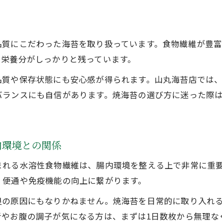
毎日続く焼海苔の腸内サポート力
ト
善玉菌が増える焼海苔活用のコツを紹介
品質にこだわった海苔を取り扱っています。食物繊維が豊
焼海苔の通販なら山丸海苔店へ善玉菌を増やすヒン
、栄養分がしっかりと残っています。
焼海苔と一緒に食べると良い食品の組み合わせ
品質や保存状態にも安心感が得られます。山丸海苔店では
焼海苔の摂取タイミングで腸活効果を高める
バランスにも自信があります。焼海苔の選び方に迷った際
焼海苔の通販なら山丸海苔店へ続けるコツ
簡単に取り入れられる焼海苔のレシピ例
お問い合わせはこちら
お問い合わせはこちら
信頼できる焼海苔選びと腸内環境改善の秘訣
内環境との関係
焼海苔の通販なら山丸海苔店へ品質判別のポイント
まれる水溶性食物繊維は、腸内環境を整える上で非常に重
良い焼海苔と悪い焼海苔の見分け方
、便通や免疫機能の向上に繋がります。
腸内環境改善に適した焼海苔の選び方
良の原因にもなりかねません。焼海苔を日常的に取り入れ
焼海苔の通販なら山丸海苔店へで安心の理由
者やお腹の調子が気になる方は、まずは1日数枚から無理な