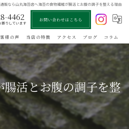
の通販なら山丸海苔店へ海苔の食物繊維が腸活とお腹の調子を整える理由
28-4462
お問い合わせはこちら
お断りしています
お客様の声
当店の特徴
アクセス
ブログ
コラム
国産
お中元
が腸活とお腹の調子を整
お歳暮
お取り寄せ
業務用