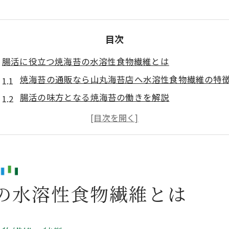
目次
腸活に役立つ焼海苔の水溶性食物繊維とは
焼海苔の通販なら山丸海苔店へ水溶性食物繊維の特
腸活の味方となる焼海苔の働きを解説
食物繊維が豊富な焼海苔を選ぶポイント
焼海苔の通販なら山丸海苔店へ知る腸内環境との関
水溶性と不溶性食物繊維の違いを紹介
お腹の調子を整える焼海苔の実力を解説
の水溶性食物繊維とは
焼海苔の通販なら山丸海苔店へで実感できる腸内ケ
焼海苔が持つ便通サポート効果のポイント
腸内の善玉菌を増やす焼海苔の食物繊維