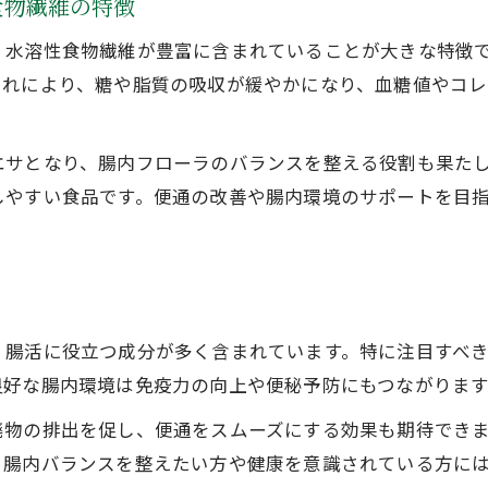
食物繊維の特徴
焼海苔の通販なら山丸海苔店へ健康維持に貢献
、水溶性食物繊維が豊富に含まれていることが大きな特徴
焼海苔でお腹の張りに注意したいポイント
これにより、糖や脂質の吸収が緩やかになり、血糖値やコ
毎日の健康は焼海苔の通販なら山丸海苔店へ
焼海苔の通販なら山丸海苔店へ日常習慣に最適
エサとなり、腸内フローラのバランスを整える役割も果た
継続しやすい焼海苔の食べ方と工夫
しやすい食品です。便通の改善や腸内環境のサポートを目
健康意識が高まる今こそ焼海苔を活用
焼海苔の通販なら山丸海苔店への信頼できる品質
日々の腸活に焼海苔を手軽に取り入れるコツ
焼海苔で実感する水溶性食物繊維のパワー
、腸活に役立つ成分が多く含まれています。特に注目すべ
焼海苔の通販なら山丸海苔店へで得られる食物繊維
良好な腸内環境は免疫力の向上や便秘予防にもつながります
水溶性食物繊維の働きと腸活の関係性
物の排出を促し、便通をスムーズにする効果も期待できま
焼海苔を続けることで実感できる腸内変化
。腸内バランスを整えたい方や健康を意識されている方に
焼海苔の通販なら山丸海苔店へ体感できる健康メリ