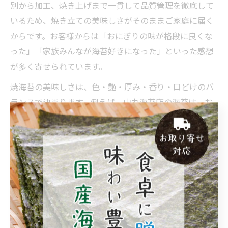
別から加工、焼き上げまで一貫して品質管理を徹底して
いるため、焼き立ての美味しさがそのままご家庭に届く
からです。お客様からは「おにぎりの味が格段に良くな
った」「家族みんなが海苔好きになった」といった感想
が多く寄せられています。
焼海苔の美味しさは、色・艶・厚み・香り・口どけのバ
ランスで決まります。例えば、山丸海苔店の海苔は、お
にぎりや巻き寿司はもちろん、贈答用や特別な日のご飯
にも最適。一枚一枚に手間とこだわりが詰まっていま
す。焼き海苔おすすめスーパーや美味しい海苔ランキン
グでも高評価を得ている理由は、こうした品質管理の賜
物です。
通販ならではのメリットは、鮮度と品質を保ったまま自
宅に届くこと。初めての方も、商品ページの説明や口コ