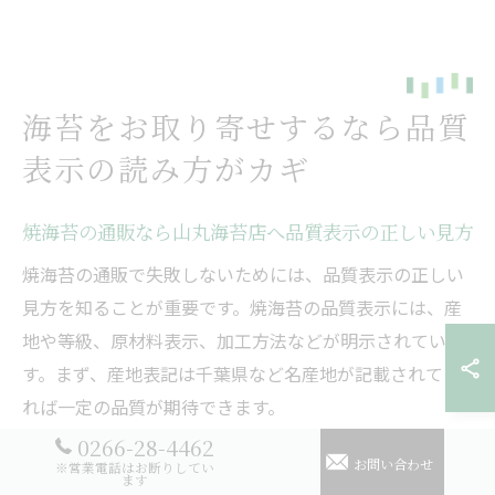
海苔をお取り寄せするなら品質
表示の読み方がカギ
焼海苔の通販なら山丸海苔店へ品質表示の正しい見方
焼海苔の通販で失敗しないためには、品質表示の正しい
見方を知ることが重要です。焼海苔の品質表示には、産
地や等級、原材料表示、加工方法などが明示されていま
す。まず、産地表記は千葉県など名産地が記載されてい
れば一定の品質が期待できます。
0266-28-4462
また、等級や「初摘み」などの表記は、海苔の鮮度や品
お問い合わせ
※営業電話はお断りしてい
質を判断する大切な指標です。安い海苔は色むらや薄
ます