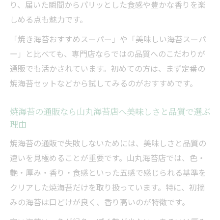
焼海苔の通販なら山丸海苔店へ失敗しない
り、届いた瞬間からパリッとした食感や豊かな香りを楽
色の見分け方
しめる点も魅力です。
焼海苔の通販なら山丸海苔店へ安い海苔 緑
「焼き海苔おすすめスーパー」や「美味しい海苔スーパ
色の傾向と対策
ー」と比べても、専門店ならではの品質へのこだわりが
焼海苔の通販なら山丸海苔店へ色と艶で見
通販でも活かされています。初めての方は、まず定番の
極めるコツ
焼海苔セットなどから試してみるのがおすすめです。
海苔をお取り寄せするなら品質表示の読み方が
カギ
焼海苔の通販なら山丸海苔店へ美味しさと品質で選ぶ
理由
焼海苔の通販なら山丸海苔店へ品質表示の
正しい見方
焼海苔の通販で失敗しないためには、美味しさと品質の
違いを見極めることが重要です。山丸海苔店では、色・
焼海苔の通販なら山丸海苔店へ等級表記を
艶・厚み・香り・食感といった五感で感じられる基準を
活かす選び方
クリアした焼海苔だけを取り扱っています。特に、初摘
焼海苔の通販なら山丸海苔店へ初摘みや早
みの海苔は口どけが良く、香り高いのが特徴です。
摘みの意味とは