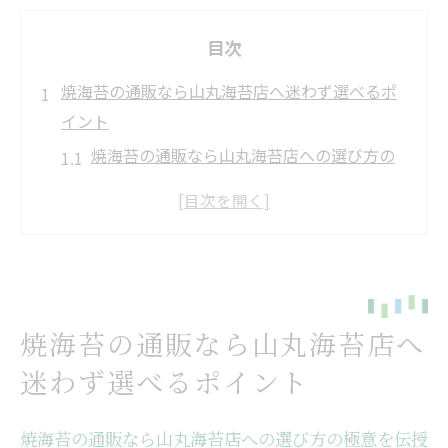
目次
焼海苔の通販なら山丸海苔店へ迷わず選べるポ
イント
焼海苔の通販なら山丸海苔店への選び方の
極意を伝授
初めての焼海苔通販も山丸海苔店へ安心で
簡単
焼海苔の通販なら山丸海苔店へ美味しさと
品質で選ぶ理由
焼海苔の通販なら山丸海苔店へ
焼海苔の通販なら山丸海苔店へ最適な用途
迷わず選べるポイント
別の選び方
焼海苔の通販なら山丸海苔店へ失敗しない
焼海苔の通販なら山丸海苔店への選び方の極意を伝授
見分け方とは