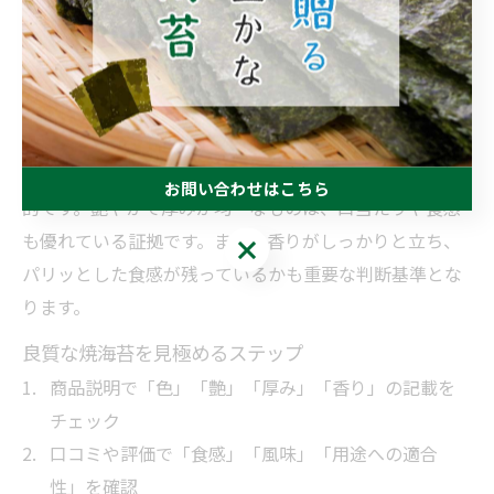
ミをよく読み、自分の用途に合った“本当に美味しい海
苔”を選んでみてください。
焼海苔の通販なら山丸海苔店へ良質な海苔の見極め方
良質な焼海苔を見極めるには、いくつかのチェックポイ
ントがあります。まず、色は黒く光沢があるものが理想
お問い合わせはこちら
的です。艶やかで厚みが均一なものは、口当たりや食感
も優れている証拠です。また、香りがしっかりと立ち、
お問い合わせはこちら
パリッとした食感が残っているかも重要な判断基準とな
ります。
良質な焼海苔を見極めるステップ
商品説明で「色」「艶」「厚み」「香り」の記載を
チェック
口コミや評価で「食感」「風味」「用途への適合
性」を確認