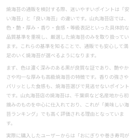
味や香りで知る安い海苔と良い海苔の差とは
焼海苔の通販を検討する際、迷いやすいポイントは「安
い海苔」と「良い海苔」の違いです。山丸海苔店では、
焼海苔の通販なら山丸海苔店へ味と香りの
色・艶・厚み・香り・食感・等級表記といった具体的な
違いを比較
品質基準を重視し、厳選した焼海苔のみを取り扱ってい
焼海苔の通販なら山丸海苔店へ安い海苔と
ます。これらの基準を知ることで、通販でも安心して満
良い海苔の特徴
足のいく焼海苔が選べるようになります。
焼海苔の通販なら山丸海苔店へ香り豊かな
まず、色は濃く深みのある黒が良質な証であり、艶やか
逸品を選ぶ基準
さや均一な厚みも高級焼海苔の特徴です。香りの強さや
焼海苔の通販なら山丸海苔店へ本当に美味
パリッとした食感も、焼海苔選びで見逃せないポイント
しい海苔体験
です。山丸海苔店の焼海苔は、千葉県など名産地から初
焼海苔の通販なら山丸海苔店へ良質な海苔
摘みのものを中心に仕入れており、これが「美味しい海
の見極め方
苔ランキング」でも高く評価される理由となっていま
焼海苔の通販利用者が語る満足の理由に迫る
す。
焼海苔の通販なら山丸海苔店へ利用者のリ
実際に購入したユーザーからは「おにぎりや巻き寿司が
アルな満足感