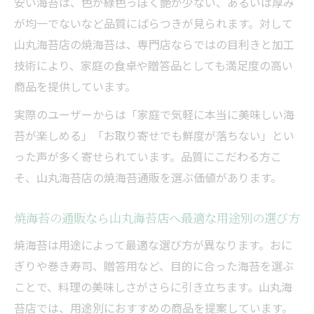
焼海苔の通販なら山丸海苔店へ安心できる
安い海苔は、色が緑色っぽく艶が少ない、あるいは厚み
産地表示の確認
が均一でないなど品質にばらつきが見られます。対して
山丸海苔店の焼海苔は、専門店ならではの目利きと加工
焼海苔の通販なら山丸海苔店へお取り寄せ
技術により、家庭の食卓や贈答品としても満足度の高い
で失敗しないコツ
商品を提供しています。
美味しい焼海苔を通販で手に入れるための実践
術
実際のユーザーからは「家庭で気軽に本当に美味しい海
苔が楽しめる」「お取り寄せでも鮮度が落ちない」とい
焼海苔の通販なら山丸海苔店へ賢く美味し
った声が多く寄せられています。品質にこだわる方こ
い海苔を選ぶ方法
そ、山丸海苔店の焼海苔通販を選ぶ価値があります。
焼海苔の通販なら山丸海苔店へ実践したい
味の見極めポイント
焼海苔の通販なら山丸海苔店へ最適な用途別の選び方
焼海苔の通販なら山丸海苔店へ人気ランキ
焼海苔は用途によって最適な選び方が異なります。おに
ングの活用術
ぎりや巻き寿司、贈答用など、目的に合った海苔を選ぶ
焼海苔の通販なら山丸海苔店へ用途ごとに
ことで、料理の美味しさがさらに引き立ちます。山丸海
合う選び方を提案
苔店では、用途別におすすめの商品を提案しています。