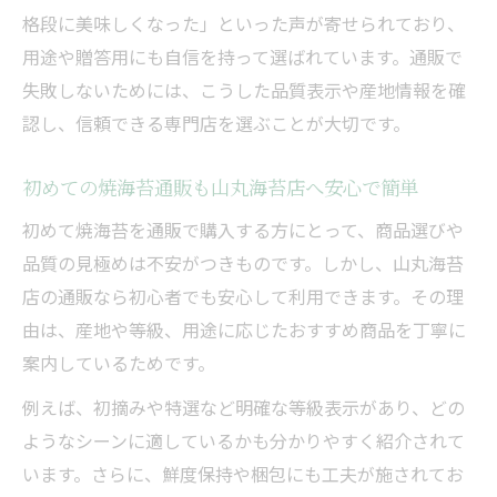
格段に美味しくなった」といった声が寄せられており、
焼海苔の通販なら山丸海苔店へ口コミで評
用途や贈答用にも自信を持って選ばれています。通販で
判の秘密とは
失敗しないためには、こうした品質表示や産地情報を確
焼海苔の通販なら山丸海苔店へ贈答用にも
認し、信頼できる専門店を選ぶことが大切です。
選ばれる理由
焼海苔の通販なら山丸海苔店へリピーター
初めての焼海苔通販も山丸海苔店へ安心で簡単
続出の魅力とは
初めて焼海苔を通販で購入する方にとって、商品選びや
焼海苔の通販なら山丸海苔店へ味と価格の
品質の見極めは不安がつきものです。しかし、山丸海苔
バランスを検証
店の通販なら初心者でも安心して利用できます。その理
緑色が強い安い海苔をどう見極めるべきか
由は、産地や等級、用途に応じたおすすめ商品を丁寧に
焼海苔の通販なら山丸海苔店へ緑色が強い
案内しているためです。
海苔の特徴とは
例えば、初摘みや特選など明確な等級表示があり、どの
焼海苔の通販なら山丸海苔店へ色の違いで
ようなシーンに適しているかも分かりやすく紹介されて
分かる品質
います。さらに、鮮度保持や梱包にも工夫が施されてお